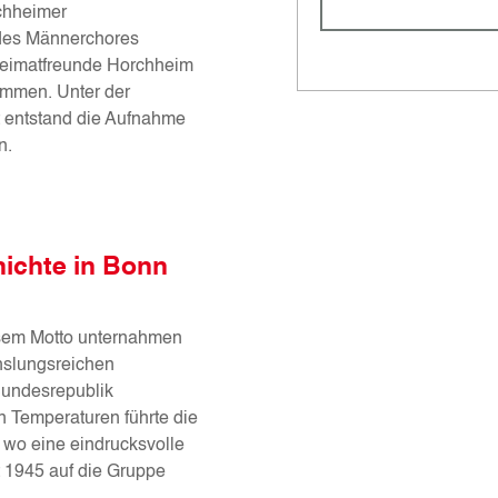
chheimer
des Männerchores
eimatfreunde Horchheim
ommen. Unter der
 entstand die Aufnahme
n.
ichte in Bonn
sem Motto unternahmen
hslungsreichen
Bundesrepublik
 Temperaturen führte die
wo eine eindrucksvolle
t 1945 auf die Gruppe