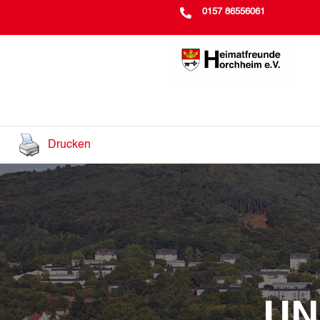

0157 86556061
Drucken
UN