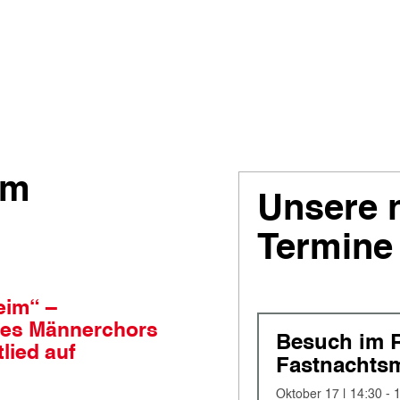
em
Unsere 
Termine
eim“ –
des Männerchors
Besuch im 
lied auf
Fastnachts
Oktober 17 | 14:30
-