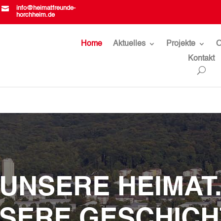

info@heimatfreunde-
horchheim.de
Home
Aktuelles
Projekte
O
Kontakt
UNSERE HEIMAT
SERE GESCHICH