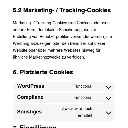
5.2 Marketing- / Tracking-Cookies
Marketing- / Tracking-Cookies sind Cookies oder eine
andere Form der lokalen Speicherung, die zur
Erstellung von Benutzerprofilen verwendet werden, um
Werbung anzuzeigen oder den Benutzer auf dieser
Website oder über mehrere Websites hinweg für
ähnliche Marketingzwecke zu verfolgen.
6. Platzierte Cookies
WordPress
Functional
Consent
to
Complianz
Functional
Consent
service
to
Zweck wird noch
wordpress
Sonstiges
service
Consent
ermittelt
complianz
to