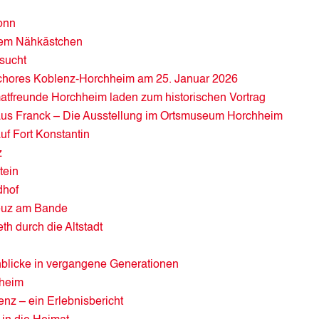
onn
dem Nähkästchen
sucht
rchores Koblenz-Horchheim am 25. Januar 2026
matfreunde Horchheim laden zum historischen Vortrag
laus Franck – Die Ausstellung im Ortsmuseum Horchheim
f Fort Konstantin
z
tein
dhof
reuz am Bande
th durch die Altstadt
nblicke in vergangene Generationen
heim
nz – ein Erlebnisbericht