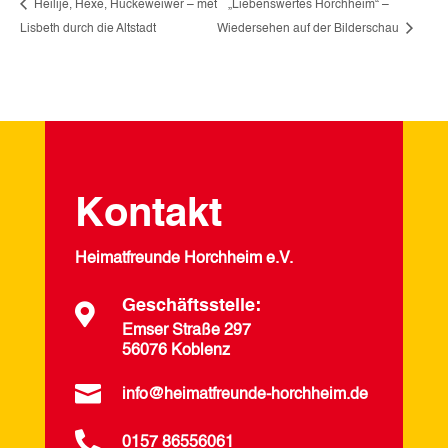
Heilije, Hexe, Huckeweiwer – met
„Liebenswertes Horchheim“ –
Lisbeth durch die Altstadt
Wiedersehen auf der Bilderschau
Kontakt
Heimatfreunde Horchheim e.V.
Geschäftsstelle:

Emser Straße 297
56076 Koblenz

info@heimatfreunde-horchheim.de

0157 86556061