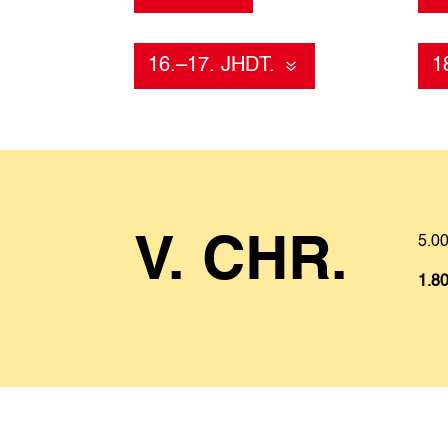
16.–17. JHDT.
1
V. CHR.
5.00
1.80