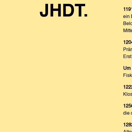
JHDT.
119
ein 
Belo
Mitt
120
Prä
Erst
Um 
Fisk
122
Klos
125
die 
128