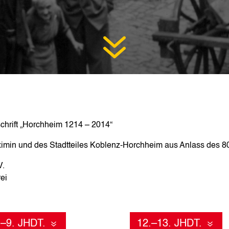
7
hrift „Horchheim 1214 – 2014“
ximin und des Stadtteiles Koblenz-Horchheim aus Anlass des 80
V.
rei
.–9. JHDT.
12.–13. JHDT.