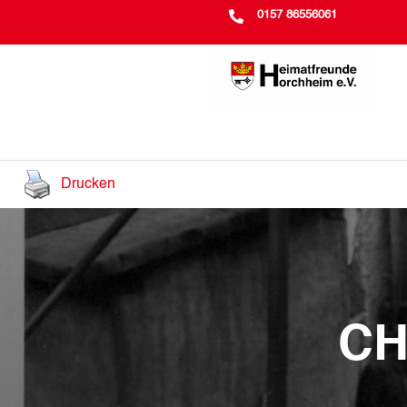

0157 86556061
Drucken
CH