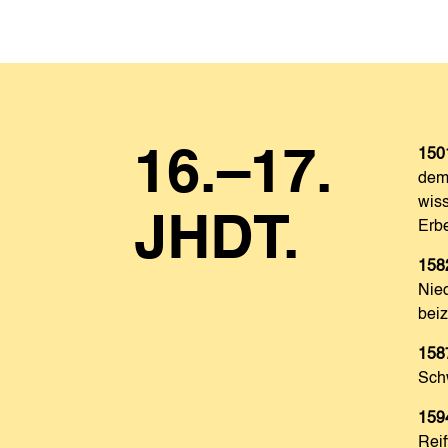
16.–17.
150
dem 
wiss
JHDT.
Erbe
158
Nied
beiz
158
Sch
159
Reif