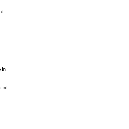
rd
 in
teil