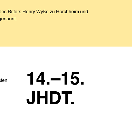
des Ritters Henry Wyße zu Horchheim und
genannt.
14.–15.
sten
JHDT.
t