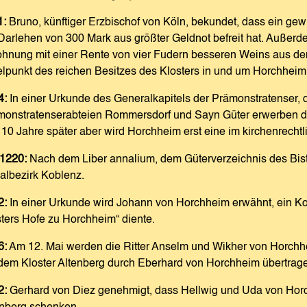
1:
Bruno, künftiger Erzbischof von Köln, bekundet, dass ein gewi
Darlehen von 300 Mark aus größter Geldnot befreit hat. Außerd
hnung mit einer Rente von vier Fudern besseren Weins aus de
elpunkt des reichen Besitzes des Klosters in und um Horchheim
4:
In einer Urkunde des Generalkapitels der Prämonstratenser, di
monstratenserabteien Rommersdorf und Sayn Güter erwerben dür
 10 Jahre später aber wird Horchheim erst eine im kirchenrechtl
1220:
Nach dem Liber annalium, dem Güterverzeichnis des Bis
albezirk Koblenz.
2:
In einer Urkunde wird Johann von Horchheim erwähnt, ein Kon
ters Hofe zu Horchheim“ diente.
6:
Am 12. Mai werden die Ritter Anselm und Wikher von Horchhei
dem Kloster Altenberg durch Eberhard von Horchheim übertragen
2:
Gerhard von Diez genehmigt, dass Hellwig und Uda von Horch