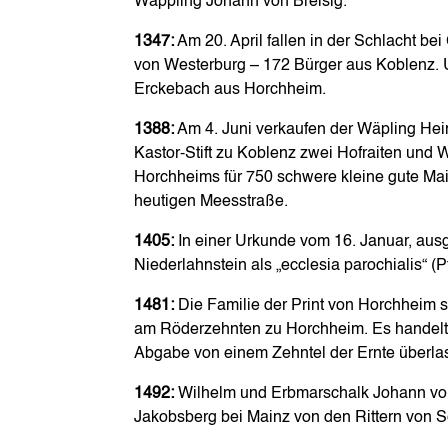
Wäppling Johann von Breisig.
1347:
Am 20. April fallen in der Schlacht be
von Westerburg – 172 Bürger aus Koblenz. U
Erckebach aus Horchheim.
1388:
Am 4. Juni verkaufen der Wäpling Hein
Kastor-Stift zu Koblenz zwei Hofraiten un
Horchheims für 750 schwere kleine gute Main
heutigen Meesstraße.
1405:
In einer Urkunde vom 16. Januar, ausge
Niederlahnstein als „ecclesia parochialis“ (
1481:
Die Familie der Print von Horchheim s
am Röderzehnten zu Horchheim. Es handelt
Abgabe von einem Zehntel der Ernte überla
1492:
Wilhelm und Erbmarschalk Johann von 
Jakobsberg bei Mainz von den Rittern von S