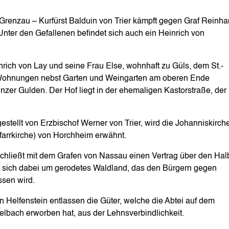
i Grenzau – Kurfürst Balduin von Trier kämpft gegen Graf Reinha
nter den Gefallenen befindet sich auch ein Heinrich von
rich von Lay und seine Frau Else, wohnhaft zu Güls, dem St.-
d Wohnungen nebst Garten und Weingarten am oberen Ende
zer Gulden. Der Hof liegt in der ehemaligen Kastorstraße, der
stellt von Erzbischof Werner von Trier, wird die Johanniskirche
Pfarrkirche) von Horchheim erwähnt.
chließt mit dem Grafen von Nassau einen Vertrag über den Halb
 sich dabei um gerodetes Waldland, das den Bürgern gegen
ssen wird.
Helfenstein entlassen die Güter, welche die Abtei auf dem
elbach erworben hat, aus der Lehnsverbindlichkeit.