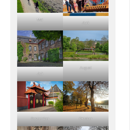
Mai
Juni
August
Juli
September
Oktober