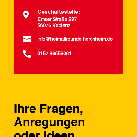
Geschäftsstelle:

Emser Straße 297
56076 Koblenz

info@heimatfreunde-horchheim.de

0157 86556061
Ihre Fragen,
Anregungen
oder Ideen