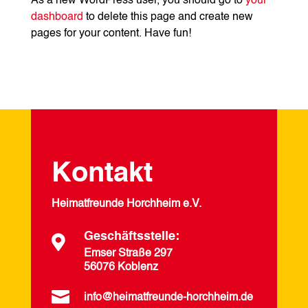
As a new WordPress user, you should go to
your
dashboard
to delete this page and create new
pages for your content. Have fun!
Kontakt
Heimatfreunde Horchheim e.V.
Geschäftsstelle:

Emser Straße 297
56076 Koblenz

info@heimatfreunde-horchheim.de