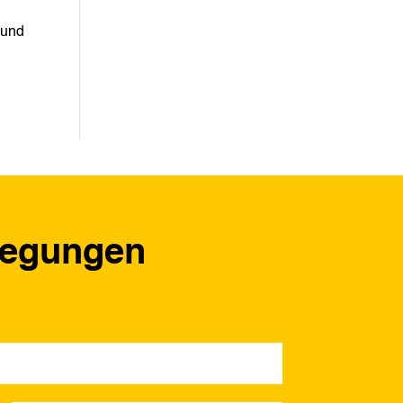
 und
regungen