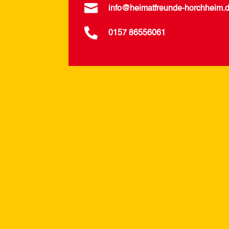

info@heimatfreunde-horchheim.

0157 86556061