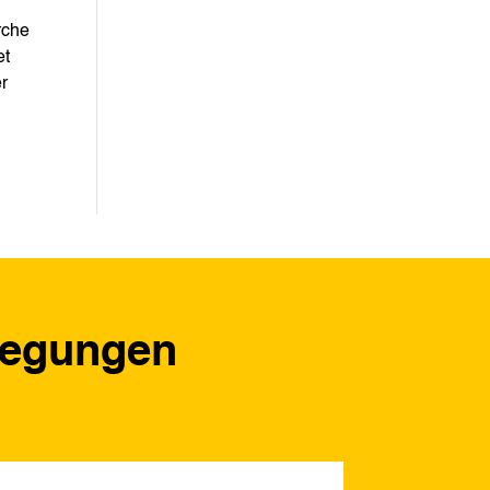
rche
et
er
regungen