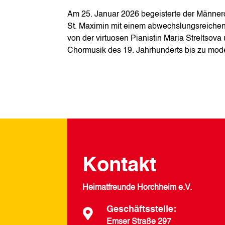
Am 25. Januar 2026 begeisterte der Männer
St. Maximin mit einem abwechslungsreichen 
von der virtuosen Pianistin Maria Streltsov
Chormusik des 19. Jahrhunderts bis zu mod
Kontakt
Heimatfreunde Horchheim e.V.
Geschäftsstelle:

Emser Straße 297