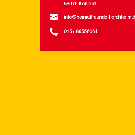
56076 Koblenz

info@heimatfreunde-horchheim.

0157 86556061