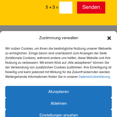
Alternative:
Senden
5 + 3
=
Zustimmung verwalten
Wir nutzen Cookies, um Ihnen die bestmögliche Nutzung unserer Webseite
zu ermöglichen. Einige davon sind unerlässlich zum Anzeigen der Seite
(funktionale Cookies), während andere uns helfen, diese Website und ihre
Nutzung zu verbessern. Mit einem Klick auf „Alle akzeptieren“ können Sie
der Verwendung von zusätzlichen Cookies zustimmen. Ihre Einwilligung ist
freiwillig und kann jederzeit mit Wirkung für die Zukunft widerrufen werden.
Weitergehende Informationen finden Sie in unserer
Datenschutzerklärung
.
Dank der Förderung durch Aktion Mensch ist diese
Akzeptieren
Webseite barrierefrei – für mehr Teilhabe,
Inklusion und den freien Zugang zu Heimat,
Ablehnen
Geschichte und Kultur für alle.
Einstellungen ansehen