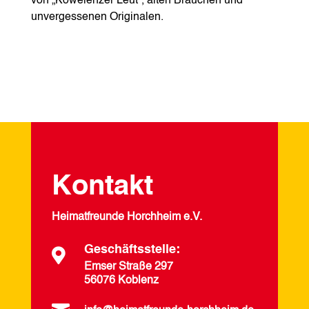
von „Kowelenzer Leut“, alten Bräuchen und
unvergessenen Originalen.
Kontakt
Heimatfreunde Horchheim e.V.
Geschäftsstelle:

Emser Straße 297
56076 Koblenz