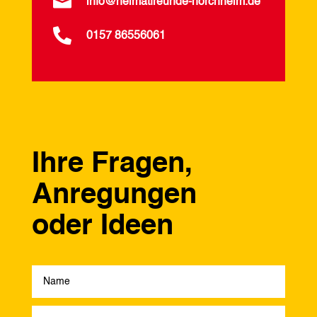

info@heimatfreunde-horchheim.de

0157 86556061
Ihre Fragen,
Anregungen
oder Ideen