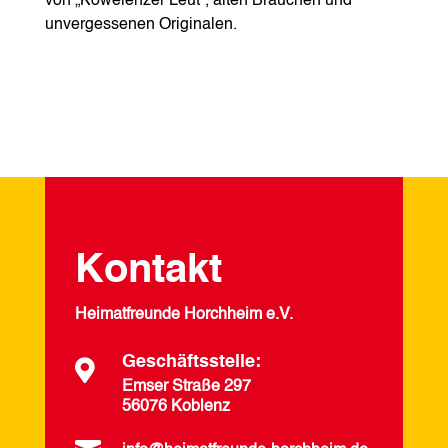
von „Kowelenzer Leut“, alten Bräuchen und
unvergessenen Originalen.
Kontakt
Heimatfreunde Horchheim e.V.
Geschäftsstelle:

Emser Straße 297
56076 Koblenz