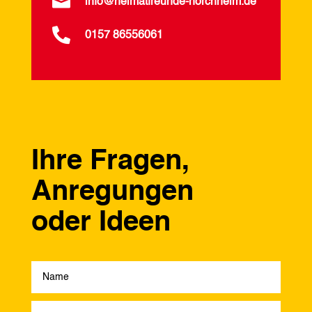

info@heimatfreunde-horchheim.de

0157 86556061
Ihre Fragen,
Anregungen
oder Ideen