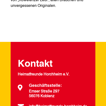
von „Kowelenzer Leut“, alten Bräuchen und
unvergessenen Originalen.
Kontakt
Heimatfreunde Horchheim e.V.
Geschäftsstelle:

Emser Straße 297
56076 Koblenz