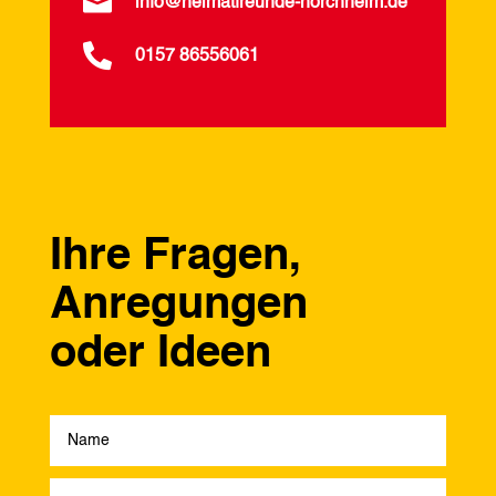

info@heimatfreunde-horchheim.de

0157 86556061
Ihre Fragen,
Anregungen
oder Ideen