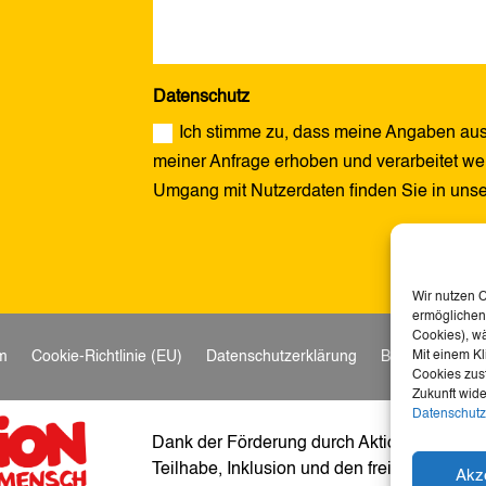
Datenschutz
Ich stimme zu, dass meine Angaben aus
meiner Anfrage erhoben und verarbeitet wer
Umgang mit Nutzerdaten finden Sie in uns
Alternative:
Wir nutzen 
ermöglichen.
Cookies), w
m
Cookie-Richtlinie (EU)
Datenschutzerklärung
Barrierefreihei
Mit einem Kl
Cookies zust
Zukunft wide
Datenschutz
Dank der Förderung durch Aktion Mensch ist
Teilhabe, Inklusion und den freien Zugang z
Akz