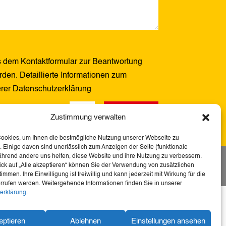
 dem Kontaktformular zur Beantwortung
den. Detaillierte Informationen zum
erer Datenschutzerklärung
Senden
11 + 8
=
Zustimmung verwalten
Cookies, um Ihnen die bestmögliche Nutzung unserer Webseite zu
 Einige davon sind unerlässlich zum Anzeigen der Seite (funktionale
ährend andere uns helfen, diese Website und ihre Nutzung zu verbessern.
tserklärung
ick auf „Alle akzeptieren“ können Sie der Verwendung von zusätzlichen
immen. Ihre Einwilligung ist freiwillig und kann jederzeit mit Wirkung für die
rrufen werden. Weitergehende Informationen finden Sie in unserer
erklärung
.
 diese Webseite barrierefrei – für mehr
u Heimat, Geschichte und Kultur für alle.
eptieren
Ablehnen
Einstellungen ansehen