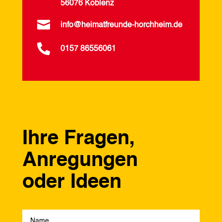
56076 Koblenz

info@heimatfreunde-horchheim.de

0157 86556061
Ihre Fragen,
Anregungen
oder Ideen