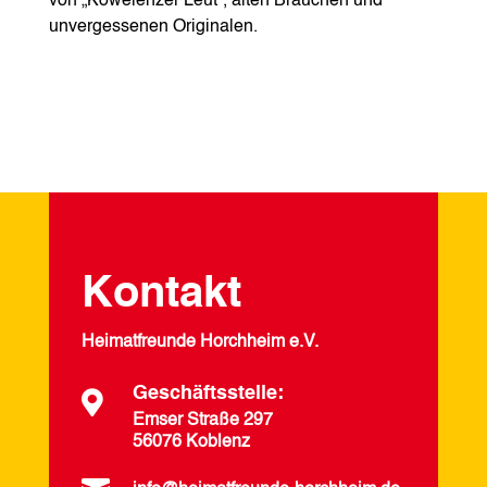
von „Kowelenzer Leut“, alten Bräuchen und
unvergessenen Originalen.
Kontakt
Heimatfreunde Horchheim e.V.
Geschäftsstelle:

Emser Straße 297
56076 Koblenz