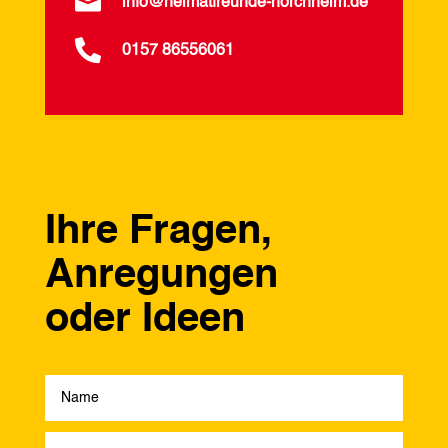

info@heimatfreunde-horchheim.de

0157 86556061
Ihre Fragen,
Anregungen
oder Ideen