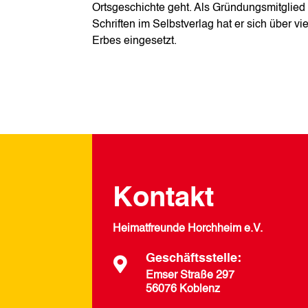
Ortsgeschichte geht. Als Gründungsmitglie
Schriften im Selbstverlag hat er sich über v
Erbes eingesetzt.
Kontakt
Heimatfreunde Horchheim e.V.
Geschäftsstelle:

Emser Straße 297
56076 Koblenz