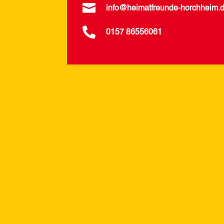

info@heimatfreunde-horchheim.

0157 86556061