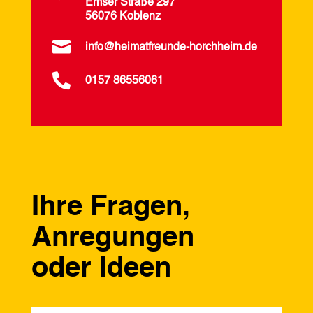
Emser Straße 297
56076 Koblenz

info@heimatfreunde-horchheim.de

0157 86556061
Ihre Fragen,
Anregungen
oder Ideen