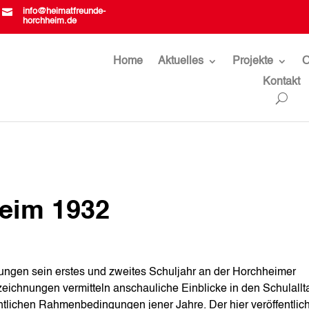

info@heimatfreunde-
horchheim.de
Home
Aktuelles
Projekte
O
Kontakt
heim 1932
rungen sein erstes und zweites Schuljahr an der Horchheimer
eichnungen vermitteln anschauliche Einblicke in den Schulallt
htlichen Rahmenbedingungen jener Jahre. Der hier veröffentlic