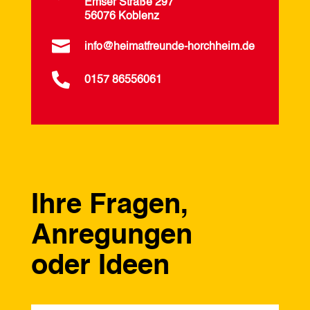
Emser Straße 297
56076 Koblenz

info@heimatfreunde-horchheim.de

0157 86556061
Ihre Fragen,
Anregungen
oder Ideen