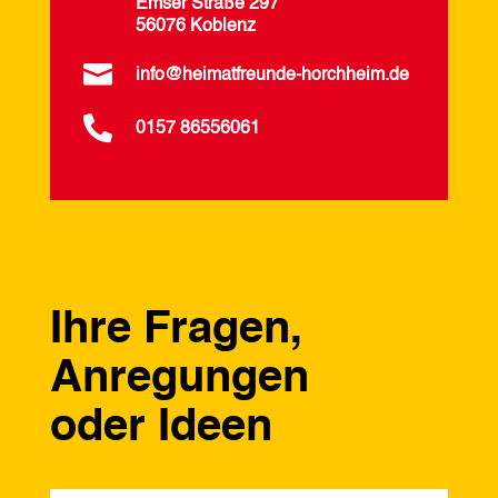
Emser Straße 297
56076 Koblenz

info@heimatfreunde-horchheim.de

0157 86556061
Ihre Fragen,
Anregungen
oder Ideen