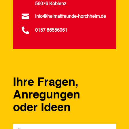
56076 Koblenz

info@heimatfreunde-horchheim.de

0157 86556061
Ihre Fragen,
Anregungen
oder Ideen