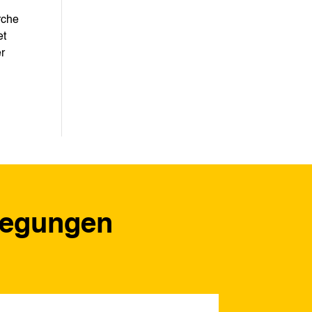
rche
et
er
regungen