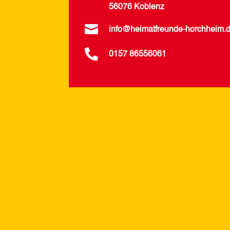
56076 Koblenz

info@heimatfreunde-horchheim.

0157 86556061