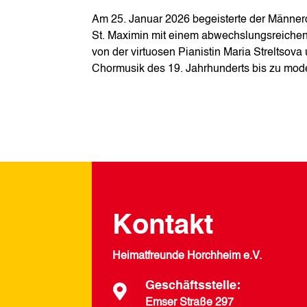
Am 25. Januar 2026 begeisterte der Männer
St. Maximin mit einem abwechslungsreichen 
von der virtuosen Pianistin Maria Streltsov
Chormusik des 19. Jahrhunderts bis zu mod
Kontakt
Heimatfreunde Horchheim e.V.
Geschäftsstelle:

Emser Straße 297