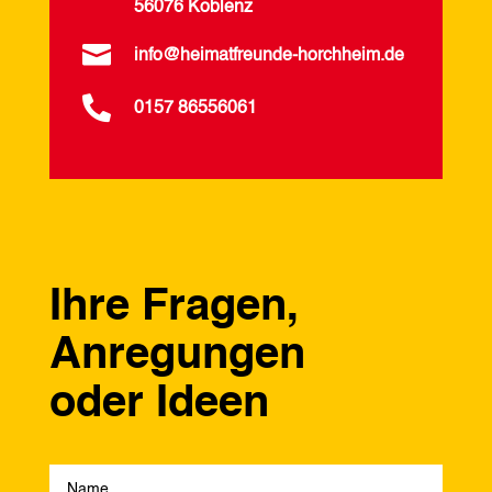
56076 Koblenz

info@heimatfreunde-horchheim.de

0157 86556061
Ihre Fragen,
Anregungen
oder Ideen