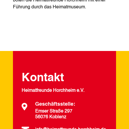
boten die Heimatfreunde Horchheim mit einer
Führung durch das Heimatmuseum.
Kontakt
Heimatfreunde Horchheim e.V.
Geschäftsstelle:

Emser Straße 297
56076 Koblenz