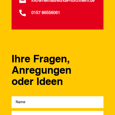

info@heimatfreunde-horchheim.de

0157 86556061
Ihre Fragen,
Anregungen
oder Ideen