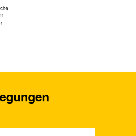
rche
et
er
regungen