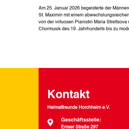
Am 25. Januar 2026 begeisterte der Männer
St. Maximin mit einem abwechslungsreichen 
von der virtuosen Pianistin Maria Streltsov
Chormusik des 19. Jahrhunderts bis zu mod
Kontakt
Heimatfreunde Horchheim e.V.
Geschäftsstelle:

Emser Straße 297