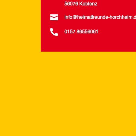
56076 Koblenz

info@heimatfreunde-horchheim.

0157 86556061