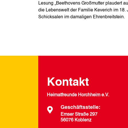
Lesung „Beethovens Großmutter plaudert aus
die Lebenswelt der Familie Keverich im 18. 
Schicksalen im damaligen Ehrenbreitstein.
Kontakt
Heimatfreunde Horchheim e.V.
Geschäftsstelle:

Emser Straße 297
56076 Koblenz