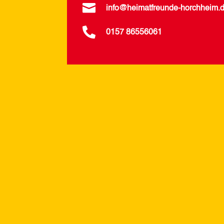

info@heimatfreunde-horchheim.

0157 86556061