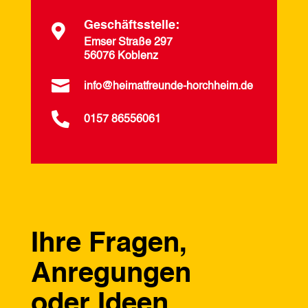
Geschäftsstelle:

Emser Straße 297
56076 Koblenz

info@heimatfreunde-horchheim.de

0157 86556061
Ihre Fragen,
Anregungen
oder Ideen