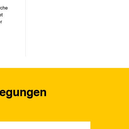
rche
et
er
regungen