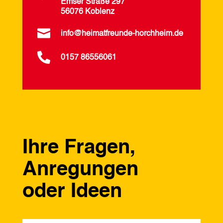
Emser Straße 297
56076 Koblenz

info@heimatfreunde-horchheim.de

0157 86556061
Ihre Fragen,
Anregungen
oder Ideen