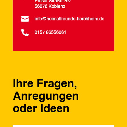
Emser Straße 297
56076 Koblenz

info@heimatfreunde-horchheim.de

0157 86556061
Ihre Fragen,
Anregungen
oder Ideen