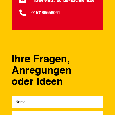

info@heimatfreunde-horchheim.de

0157 86556061
Ihre Fragen,
Anregungen
oder Ideen