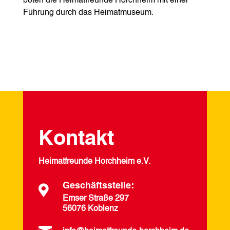
boten die Heimatfreunde Horchheim mit einer
Führung durch das Heimatmuseum.
Kontakt
Heimatfreunde Horchheim e.V.
Geschäftsstelle:

Emser Straße 297
56076 Koblenz