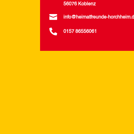
56076 Koblenz

info@heimatfreunde-horchheim.

0157 86556061