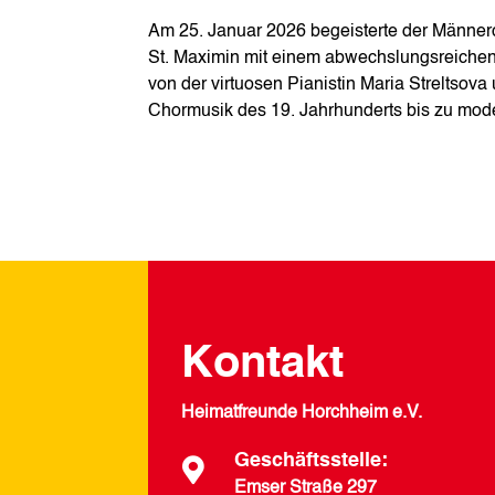
Am 25. Januar 2026 begeisterte der Männer
St. Maximin mit einem abwechslungsreichen 
von der virtuosen Pianistin Maria Streltsov
Chormusik des 19. Jahrhunderts bis zu mod
Kontakt
Heimatfreunde Horchheim e.V.
Geschäftsstelle:

Emser Straße 297