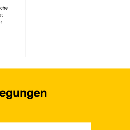
rche
et
er
regungen