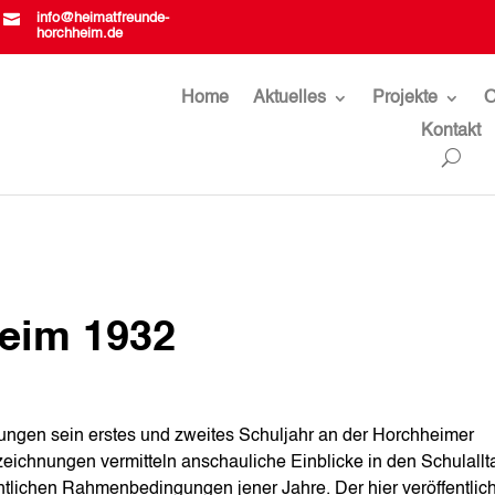

info@heimatfreunde-
horchheim.de
Home
Aktuelles
Projekte
O
Kontakt
heim 1932
rungen sein erstes und zweites Schuljahr an der Horchheimer
eichnungen vermitteln anschauliche Einblicke in den Schulallt
htlichen Rahmenbedingungen jener Jahre. Der hier veröffentlic