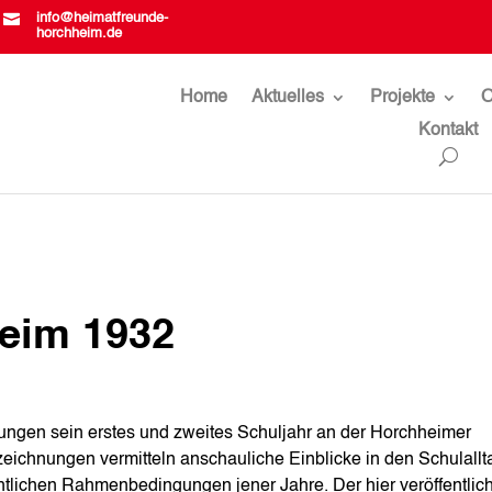

info@heimatfreunde-
horchheim.de
Home
Aktuelles
Projekte
O
Kontakt
heim 1932
rungen sein erstes und zweites Schuljahr an der Horchheimer
eichnungen vermitteln anschauliche Einblicke in den Schulallt
htlichen Rahmenbedingungen jener Jahre. Der hier veröffentlic