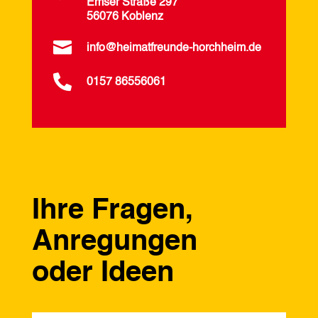
Emser Straße 297
56076 Koblenz

info@heimatfreunde-horchheim.de

0157 86556061
Ihre Fragen,
Anregungen
oder Ideen