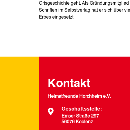
Ortsgeschichte geht. Als Gründungsmitglie
Schriften im Selbstverlag hat er sich über v
Erbes eingesetzt.
Kontakt
Heimatfreunde Horchheim e.V.
Geschäftsstelle:

Emser Straße 297
56076 Koblenz