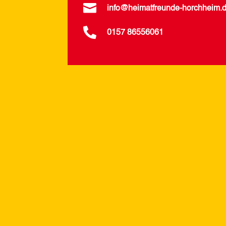

info@heimatfreunde-horchheim.

0157 86556061