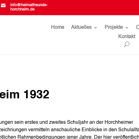

info@heimatfreunde-
horchheim.de
Home
Aktuelles
Projekte
O
Kontakt
heim 1932
rungen sein erstes und zweites Schuljahr an der Horchheimer
eichnungen vermitteln anschauliche Einblicke in den Schulallt
htlichen Rahmenbedingungen jener Jahre. Der hier veröffentlic