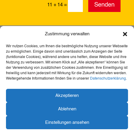
Alternative:
Senden
11 + 14
=
Zustimmung verwalten
Wir nutzen Cookies, um Ihnen die bestmögliche Nutzung unserer Webseite
zu ermöglichen. Einige davon sind unerlässlich zum Anzeigen der Seite
(funktionale Cookies), während andere uns helfen, diese Website und ihre
Nutzung zu verbessern. Mit einem Klick auf „Alle akzeptieren“ können Sie
der Verwendung von zusätzlichen Cookies zustimmen. Ihre Einwilligung ist
freiwillig und kann jederzeit mit Wirkung für die Zukunft widerrufen werden.
Weitergehende Informationen finden Sie in unserer
Datenschutzerklärung
.
Akzeptieren
Dank der Förderung durch Aktion Mensch ist diese
Webseite barrierefrei – für mehr Teilhabe,
Ablehnen
Inklusion und den freien Zugang zu Heimat,
Geschichte und Kultur für alle.
Einstellungen ansehen