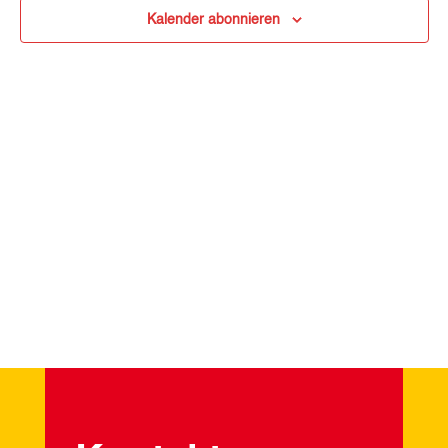
2026
Ansi
Kalender abonnieren
Navi