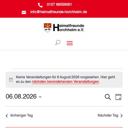

0157 86556061

info@heimatfreunde-horchheim.de
Veranstaltungen
Keine Veranstaltungen für 6 August 2026 vorgesehen. Hier geht
Hinweis
es zu den
nächsten bevorstehenden Veranstaltungen
.
für
Vera
Ve
06.08.2026
Suche
Tag
6
Datum
An
Suc
wählen.
August
Na
Vorheriger Tag
Nächster Tag
und