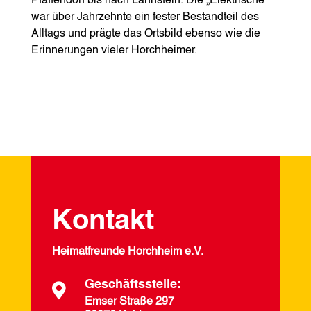
Pfaffendorf bis nach Lahnstein. Die „Elektrische“
war über Jahrzehnte ein fester Bestandteil des
Alltags und prägte das Ortsbild ebenso wie die
Erinnerungen vieler Horchheimer.
Kontakt
Heimatfreunde Horchheim e.V.
Geschäftsstelle:

Emser Straße 297