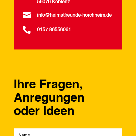
56076 Koblenz

info@heimatfreunde-horchheim.de

0157 86556061
Ihre Fragen,
Anregungen
oder Ideen