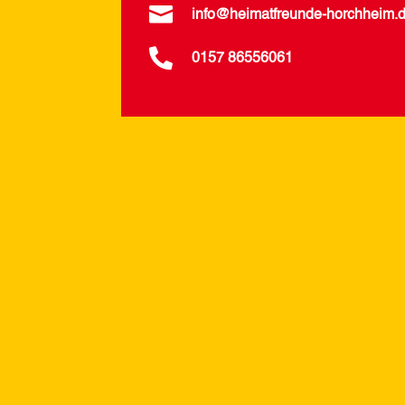

info@heimatfreunde-horchheim.

0157 86556061