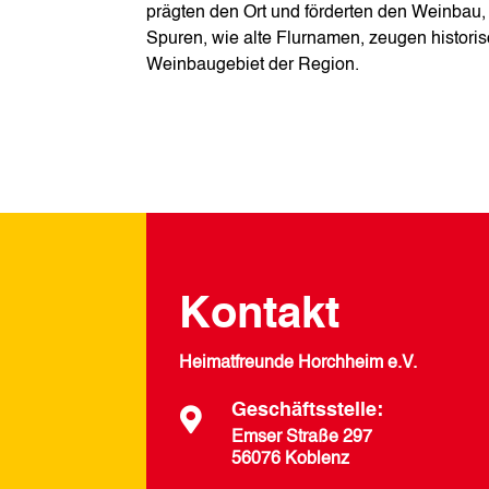
prägten den Ort und förderten den Weinbau, d
Spuren, wie alte Flurnamen, zeugen histor
Weinbaugebiet der Region.
Kontakt
Heimatfreunde Horchheim e.V.
Geschäftsstelle:

Emser Straße 297
56076 Koblenz