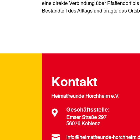
eine direkte Verbindung über Pfaffendorf bis
Bestandteil des Alltags und prägte das Orts
Kontakt
Heimatfreunde Horchheim e.V.
Geschäftsstelle:

Emser Straße 297
56076 Koblenz

info@heimatfreunde-horchheim.