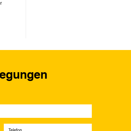
r
regungen