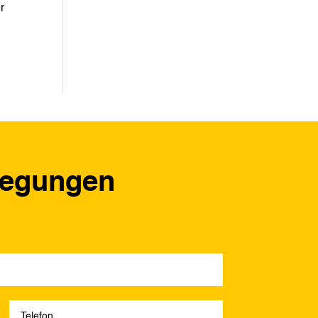
r
regungen