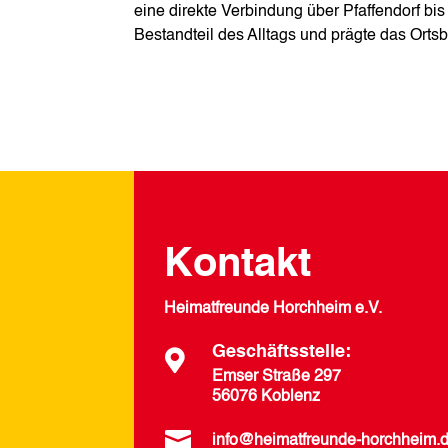
eine direkte Verbindung über Pfaffendorf bis
Bestandteil des Alltags und prägte das Orts
Kontakt
Heimatfreunde Horchheim e.V.
Geschäftsstelle:

Emser Straße 297
56076 Koblenz

info@heimatfreunde-horchheim.