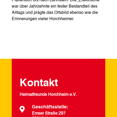
Pfaffendorf bis nach Lahnstein. Die „Elektrische“
war über Jahrzehnte ein fester Bestandteil des
Alltags und prägte das Ortsbild ebenso wie die
Erinnerungen vieler Horchheimer.
Kontakt
Heimatfreunde Horchheim e.V.
Geschäftsstelle:

Emser Straße 297