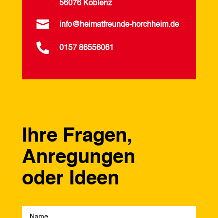
56076 Koblenz

info@heimatfreunde-horchheim.de

0157 86556061
Ihre Fragen,
Anregungen
oder Ideen