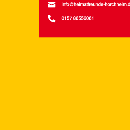

info@heimatfreunde-horchheim.

0157 86556061