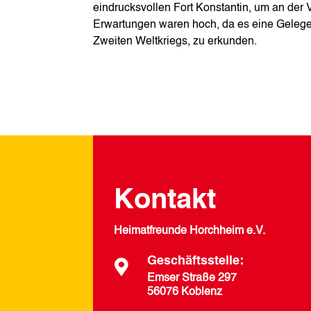
eindrucksvollen Fort Konstantin, um an der 
Erwartungen waren hoch, da es eine Gelege
Zweiten Weltkriegs, zu erkunden.
Kontakt
Heimatfreunde Horchheim e.V.
Geschäftsstelle:

Emser Straße 297
56076 Koblenz