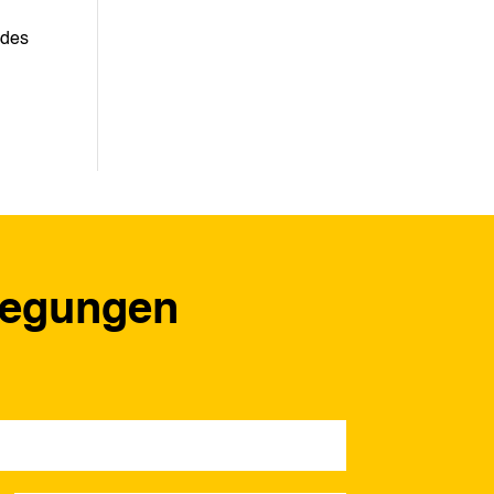
 des
regungen