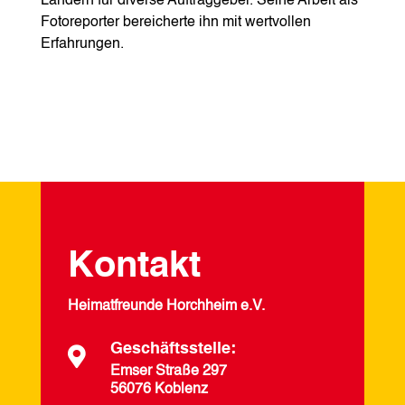
Ländern für diverse Auftraggeber. Seine Arbeit als
Fotoreporter bereicherte ihn mit wertvollen
Erfahrungen.
Kontakt
Heimatfreunde Horchheim e.V.
Geschäftsstelle:

Emser Straße 297
56076 Koblenz