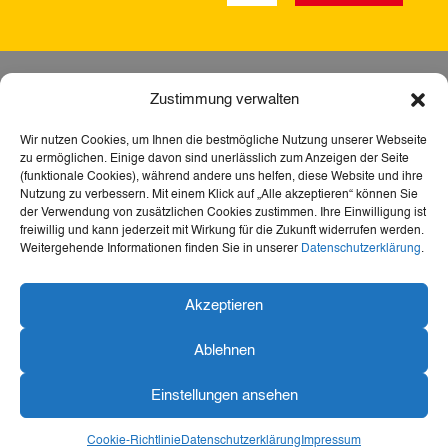
Zustimmung verwalten
Wir nutzen Cookies, um Ihnen die bestmögliche Nutzung unserer Webseite
zu ermöglichen. Einige davon sind unerlässlich zum Anzeigen der Seite
(funktionale Cookies), während andere uns helfen, diese Website und ihre
Nutzung zu verbessern. Mit einem Klick auf „Alle akzeptieren“ können Sie
der Verwendung von zusätzlichen Cookies zustimmen. Ihre Einwilligung ist
freiwillig und kann jederzeit mit Wirkung für die Zukunft widerrufen werden.
Weitergehende Informationen finden Sie in unserer
Datenschutzerklärung
.
Dank der Förderung durch Aktion Mensch ist diese
Akzeptieren
Webseite barrierefrei – für mehr Teilhabe,
Inklusion und den freien Zugang zu Heimat,
Ablehnen
Geschichte und Kultur für alle.
Einstellungen ansehen
Konzeption und Visualisierung
Designraketen GmbH
Cookie-Richtlinie
Datenschutzerklärung
Impressum