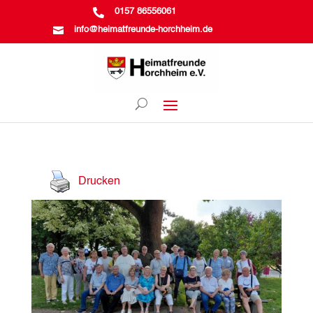

0157 86556061

info@heimatfreunde-horchheim.de
Drucken