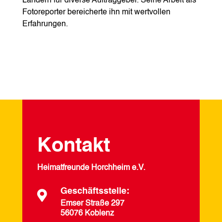
Ländern für diverse Auftraggeber. Seine Arbeit als
Fotoreporter bereicherte ihn mit wertvollen
Erfahrungen.
Kontakt
Heimatfreunde Horchheim e.V.
Geschäftsstelle:

Emser Straße 297
56076 Koblenz