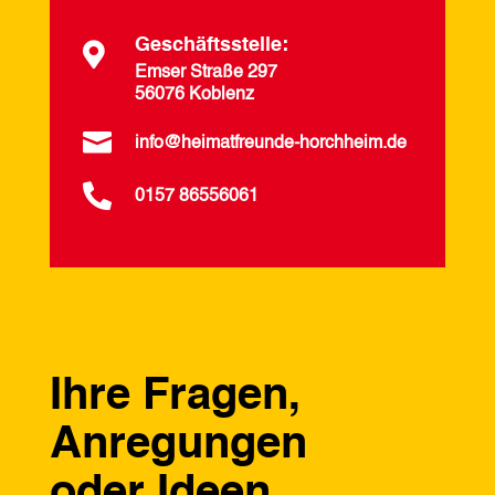
Geschäftsstelle:

Emser Straße 297
56076 Koblenz

info@heimatfreunde-horchheim.de

0157 86556061
Ihre Fragen,
Anregungen
oder Ideen